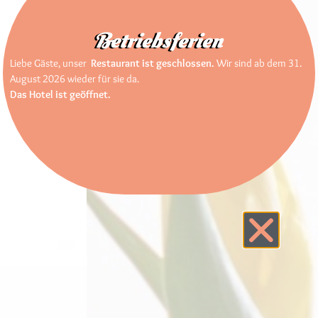
Betriebsferien
Liebe Gäste, unser
Restaurant ist geschlossen.
Wir sind ab dem 31.
August 2026 wieder für sie da.
Das Hotel ist geöffnet.