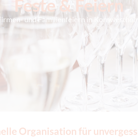
Feste & Feiern
Firmen- und Familienfeiern in Kornwesthei
elle Organisation für unvergess