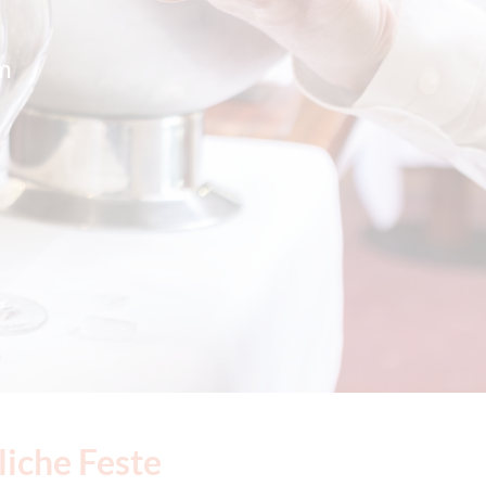
m
liche Feste