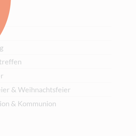
g
treffen
er
eier & Weihnachtsfeier
tion & Kommunion