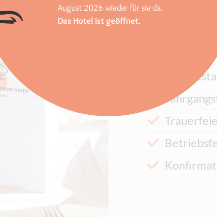
August 2026 wieder für sie da.
Das Hotel ist geöffnet.
Hochzeit
Taufe
Geburtsta
Jahrgangs
Trauerfei
Betriebsf
Konfirma