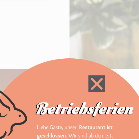
Betriebsferien
Der richt
Anlass
Liebe Gäste, unser
Restaurant ist
Feiern Sie bei
geschlossen.
Wir sind ab dem 31.